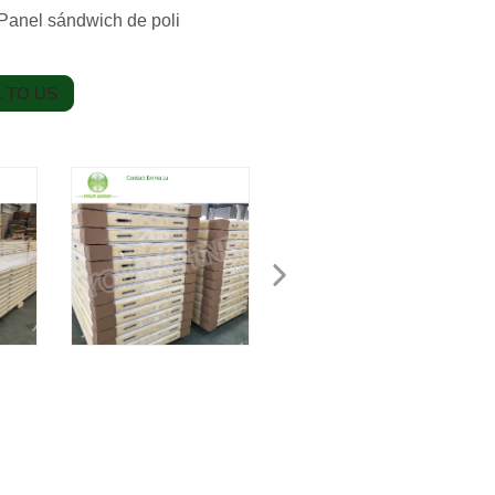
 Panel sándwich de poli
 TO US