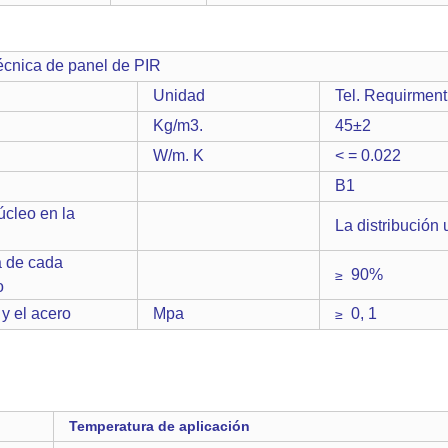
nel de PIR
Unidad
Tel. Requirment
Kg/m3.
45±2
W/m. K
< = 0.022
B1
úcleo en la
La distribución
a de cada
90%
≥
o
 y el acero
Mpa
0, 1
≥
Temperatura de aplicación