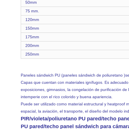
50mm
75 mm.
120mm
150mm
175mm
200mm
250mm
Paneles sándwich PU (paneles sándwich de poliuretano )se
Capas que cuentan con materiales ignífugos. Es adecuado pa
exposiciones, gimnasios, la congelación de purificación de 
intemperie con el rico colorido y buena apariencia.
Puede ser utilizado como material estructural y heatproof mate
espacial, la aviación, el transporte, el diseño del modelo in
PIR/violeta/poliuretano PU pared/techo pa
PU pared/techo panel sándwich para cámara