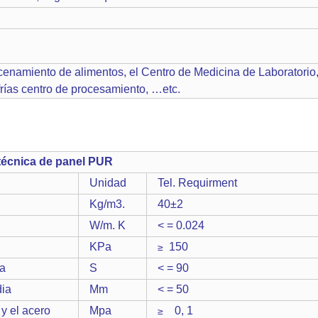
enamiento de alimentos, el Centro de Medicina de Laboratorio, 
 frías centro de procesamiento, …etc.
écnica de panel PUR
Unidad
Tel. Requirment
Kg/m3.
40±2
W/m. K
< = 0.024
KPa
150
≥
ra
S
< = 90
ia
Mm
< = 50
 y el acero
Mpa
0, 1
≥