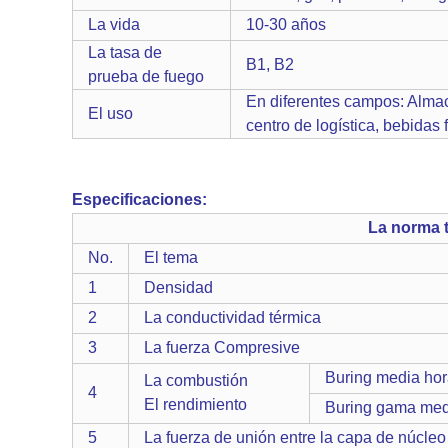
La vida
10-30 años
La tasa de
B1, B2
prueba de fuego
En diferentes campos: Almac
El uso
centro de logística, bebidas
Especificaciones:
La norma t
No.
El tema
1
Densidad
2
La conductividad térmica
3
La fuerza Compresive
Buring media ho
La combustión
4
El rendimiento
Buring gama med
5
La fuerza de unión entre la capa de núcleo