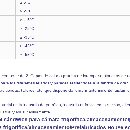
≥ 5°C
≥ -5°C
≥ -15°C
≥ -25°C
≥ -35°C
≥ -45°C
≥ -55°C
 compone de 2 Capas de color a prueba de intemperie planchas de ac
ra los diferentes tejados y paredes refiriéndose a la fábrica de gran
las tiendas, talleres, etc, que dispone de temp-mantenimiento, aislamie
rial en la industria de petróleo, industria química, construcción, el emba
dustrial y así sucesivamente.
nel sándwich para cámara frigorífica/almacenamiento
 frigorífica/almacenamiento/Prefabricados House 