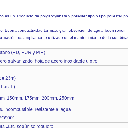
ano es un Producto de polyisocyanate y poliéster tipo o tipo poliéster 
no: Buena conductividad térmica, gran absorción de agua, buen rendimi
deformación, es ampliamente utilizado en el mantenimiento de la combina
etano (PU, PUR y PIR)
cero galvanizado, hoja de acero inoxidable u otro.
 de 23m)
ast-ft)
mm, 150mm, 175mm, 200mm, 250mm
s, incombustible, resistente al agua
ISO9001
ris...Etc, según se requiera