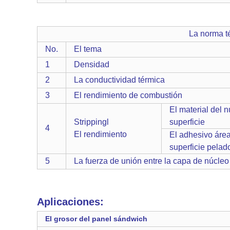
La norma técnica de pa
No.
El tema
1
Densidad
2
La conductividad térmica
3
El rendimiento de combustión
El material del n
Strippingl
superficie
4
El rendimiento
El adhesivo áre
superficie pelad
5
La fuerza de unión entre la capa de núcleo
Aplicaciones:
El grosor del panel sándwich