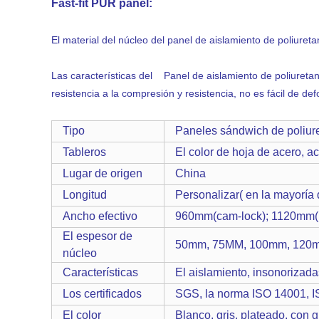
Fast-fit PUR panel:
El material del núcleo del panel de aislamiento de poliuret
Las características del Panel de aislamiento de poliureta
resistencia a la compresión y resistencia, no es fácil de 
Tipo
Paneles sándwich de poliur
Tableros
El color de hoja de acero, a
Lugar de origen
China
Longitud
Personalizar( en la mayoría
Ancho efectivo
960mm(cam-lock); 1120mm( F
El espesor de
50mm, 75MM, 100mm, 120
núcleo
Características
El aislamiento, insonorizada
Los certificados
SGS, la norma ISO 14001, 
El color
Blanco, gris, plateado, con g