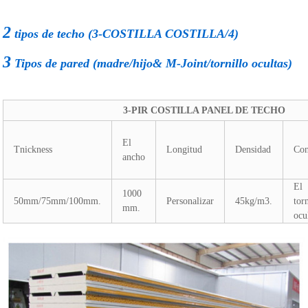
2
tipos de techo (3-COSTILLA COSTILLA/4)
3
Tipos de pared (madre/hijo& M-Joint/tornillo ocultas)
3-PIR COSTILLA PANEL DE TECHO
El
Tnickness
Longitud
Densidad
Con
ancho
El
1000
50mm/75mm/100mm.
Personalizar
45kg/m3.
tor
mm.
ocu