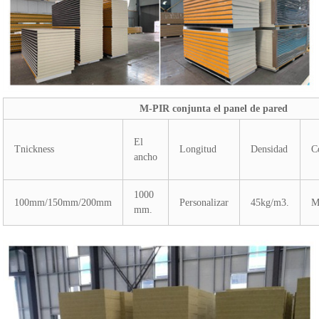
M-PIR conjunta el panel de pared
El
Tnickness
Longitud
Densidad
C
ancho
1000
100mm/150mm/200mm
Personalizar
45kg/m3.
M
mm.