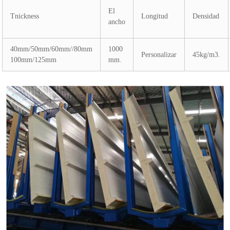
El
Tnickness
Longitud
Densidad
ancho
40mm/50mm/60mm//80mm
1000
Personalizar
45kg/m3.
100mm/125mm
mm.