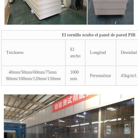
El tornillo oculto el panel de pared PIR
El
Tnickness
Longitud
Densidad
ancho
40mm/50mm/60mm/75mm
1000
Personalizar
45kg/m3.
80mm/100mm/120mm/150mm
mm.