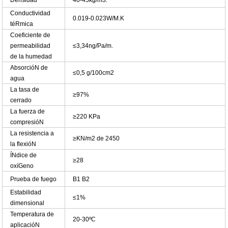
Densidad
40-45kg/m3.
Conductividad
0.019-0.023W/M.K
téRmica
Coeficiente de
permeabilidad
≤3,34ng/Pa/m.
de la humedad
AbsorcióN de
≤0,5 g/100cm2
agua
La tasa de
≥97%
cerrado
La fuerza de
≥220 KPa
compresióN
La resistencia a
≥KN/m2 de 2450
la flexióN
ÍNdice de
≥28
oxíGeno
Prueba de fuego
B1 B2
Estabilidad
≤1%
dimensional
Temperatura de
20-30ºC
aplicacióN