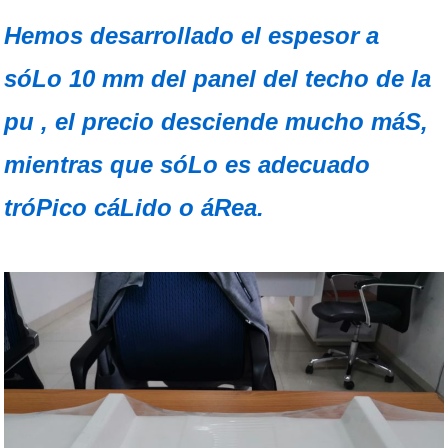
Hemos desarrollado el espesor a
sóLo 10 mm del panel del techo de la
pu , el precio desciende mucho máS,
mientras que sóLo es adecuado
tróPico cáLido o áRea.