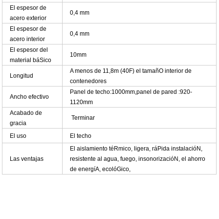
El espesor de
0,4 mm
acero exterior
El espesor de
0,4 mm
acero interior
El espesor del
10mm
material báSico
A menos de 11,8m (40F) el tamañO interior de
Longitud
contenedores
Panel de techo:1000mm,panel de pared :920-
Ancho efectivo
1120mm
Acabado de
Terminar
gracia
El uso
El techo
El aislamiento téRmico, ligera, ráPida instalacióN,
Las ventajas
resistente al agua, fuego, insonorizacióN, el ahorro
de energíA, ecolóGico,