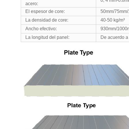
0, 4 mm-0.8m
acero:
El espesor de core:
50mm/75mm/
La densidad de core:
40-50 kg/m³
Ancho efectivo:
930mm/1000
La longitud del panel:
De acuerdo a 