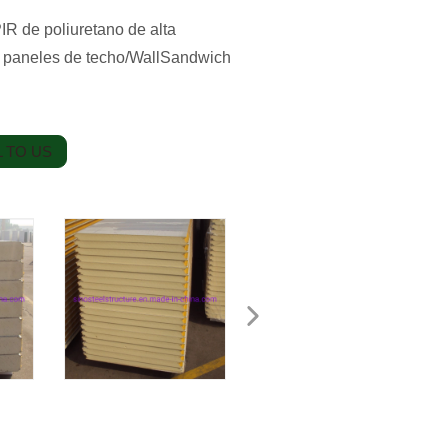
IR de poliuretano de alta
s paneles de techo/WallSandwich
 TO US