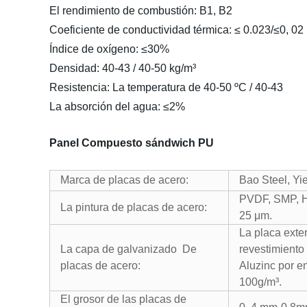
El rendimiento de combustión: B1, B2
Coeficiente de conductividad térmica: ≤ 0.023/≤0, 02
Índice de oxígeno: ≤30%
Densidad: 40-43 / 40-50 kg/m³
Resistencia: La temperatura de 40-50 ºC / 40-43
La absorción del agua: ≤2%
Panel Compuesto sándwich PU
Marca de placas de acero:
Bao Steel, Yi
PVDF, SMP, HD
La pintura de placas de acero:
25 μm.
La placa exte
La capa de galvanizado De
revestimiento
placas de acero:
Aluzinc por e
100g/m³.
El grosor de las placas de