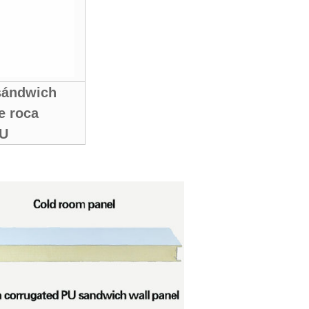
sándwich
e roca
PU