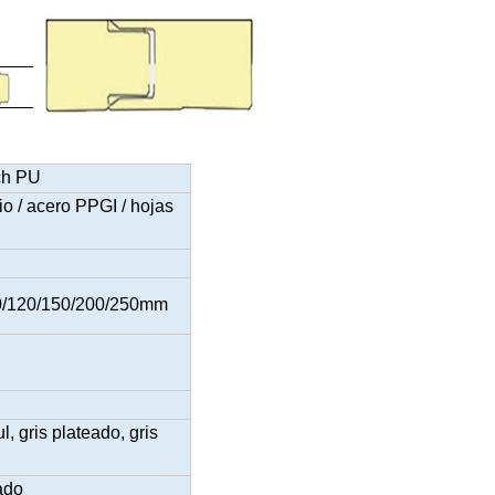
ch PU
o / acero PPGI / hojas
00/120/150/200/250mm
l, gris plateado, gris
ado