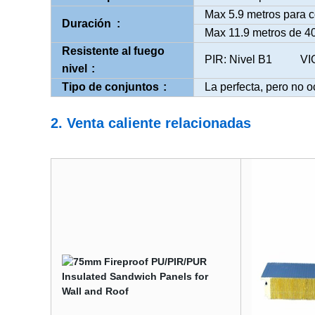
Max 5.9 metros para c
Duración
:
Max 11.9 metros de 40
Resistente al fuego
PIR: Nivel B1 VIO
nivel
:
Tipo de conjuntos
:
La perfecta, pero no oc
2. Venta caliente relacionadas