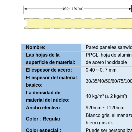
Nombre:
Pared paneles sanwi
Las hojas de la
PPGL, hoja de alumini
superficie de material:
de acero inoxidable
El espesor de acero:
0.40 ~ 0, 7 mm
El espesor del material
30/35/40/50/60/75/1
básico:
La densidad de
40 kg/m³ (± 2 kg/m³)
material del núcleo:
Ancho efectivo
:
920mm ~ 1120mm
Blanco gris, el mar azu
Color
: Regular
hierro gris dk
Color especial
:
Puede ser personaliz