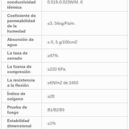
conductividad
0.019-0.023W/M. K
térmica
Coeficiente de
permeabilidad
≤3, 34ng/Pa/m.
de la
humedad
Absorción de
≤ 0, 5 g/100cm2
agua
La tasa de
≥97%
cerrado
La fuerza de
≥220 KPa
compresión
La resistencia
≥KN/m2 de 2450
a la flexión
Índice de
≥28
oxígeno
Prueba de
B1/B2/B3
fuego
Estabilidad
≤1%
dimensional