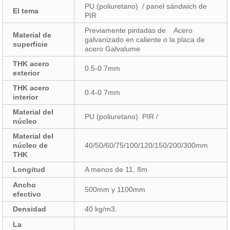
PU (poliuretano) / panel sándwich de
El tema
PIR
Previamente pintadas de Acero
Material de
galvanizado en caliente o la placa de
superficie
acero Galvalume
THK acero
0.5-0.7mm
exterior
THK acero
0.4-0.7mm
interior
Material del
PU (poliuretano) PIR /
núcleo
Material del
núcleo de
40/50/60/75/100/120/150/200/300mm
THK
Longitud
A menos de 11, 8m
Ancho
500mm y 1100mm
efectivo
Densidad
40 kg/m3.
La