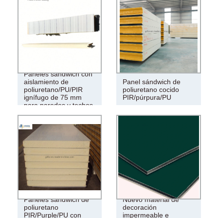
Paneles sándwich con
aislamiento de
Panel sándwich de
poliuretano/PU/PIR
poliuretano cocido
ignífugo de 75 mm
PIR/púrpura/PU
para paredes y techos
Paneles sándwich de
Nuevo material de
poliuretano
decoración
PIR/Purple/PU con
impermeable e