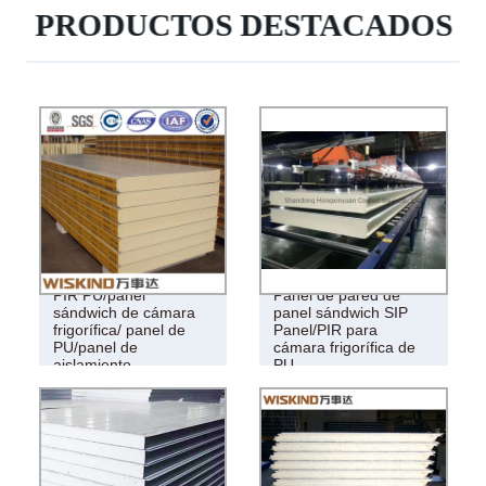
PRODUCTOS DESTACADOS
PIR PU/panel
Panel de pared de
sándwich de cámara
panel sándwich SIP
frigorífica/ panel de
Panel/PIR para
PU/panel de
cámara frigorífica de
aislamiento
PU