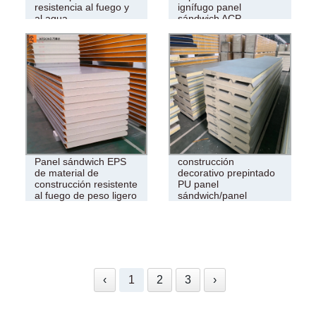
resistencia al fuego y
ignífugo panel
al agua
sándwich ACP
Material de
Panel sándwich EPS
construcción
de material de
decorativo prepintado
construcción resistente
PU panel
al fuego de peso ligero
sándwich/panel
compuesto PIR
‹
1
2
3
›