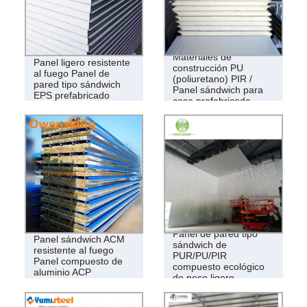
Materiales de
Panel ligero resistente
construcción PU
al fuego Panel de
(poliuretano) PIR /
pared tipo sándwich
Panel sándwich para
EPS prefabricado
casa prefabricada
Panel de pared tipo
Panel sándwich ACM
sándwich de
resistente al fuego
PUR/PU/PIR
Panel compuesto de
compuesto ecológico
aluminio ACP
de peso ligero