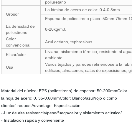
poliuretano
La lámina de acero de color: 0.4-0.8mm
Grosor
Espuma de poliestireno placa: 50mm 75m
La densidad de
8-20kg/m3.
poliestireno
Color
Azul océano, tephrosious
convencional
Liviana, aislamiento térmico, resistente al agu
El carácter
ambiente
Varios tejados y paredes refiriéndose a la fáb
Usa
edificios, almacenes, salas de exposiciones, g
Material del núcleo: EPS (poliestireno) de espesor: 50-200mmColor
la hoja de acero: 0, 35-0.60mmColor: Blanco/azul/rojo o como
clientes' requestAdvantage: Especificación:
--Luz de alta resistencia/peso/fuego/calor y aislamiento acústico/.
- Instalación rápida y conveniente