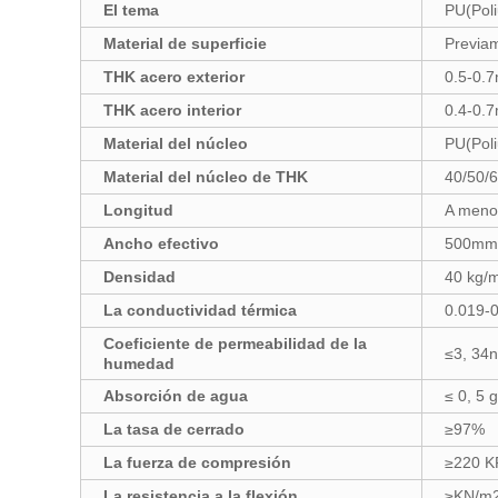
El tema
PU(Poli
Material de superficie
Previam
THK acero exterior
0.5-0.
THK acero interior
0.4-0.
Material del núcleo
PU(Poli
Material del núcleo de THK
40/50/
Longitud
A meno
Ancho efectivo
500mm
Densidad
40 kg/
La conductividad térmica
0.019-
Coeficiente de permeabilidad de la
≤3, 34
humedad
Absorción de agua
≤ 0, 5
La tasa de cerrado
≥97%
La fuerza de compresión
≥220 K
La resistencia a la flexión
≥KN/m2