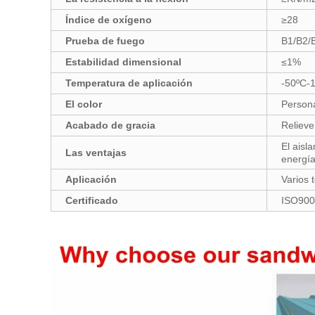
Índice de oxígeno
≥28
Prueba de fuego
B1/B2/
Estabilidad dimensional
≤1%
Temperatura de aplicación
-50ºC-
El color
Persona
Acabado de gracia
Relieve
El aisl
Las ventajas
energí
Aplicación
Varios 
Certificado
ISO900