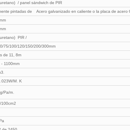
uretano) / panel sándwich de PIR
ente pintadas de Acero galvanizado en caliente o la placa de acero
7mm
7mm
uretano) PIR /
60/75/100/120/150/200/300mm
s de 11, 8m
 - 1100mm
m3.
0.023W/M. K
ng/Pa/m.
 g/100cm2
Pa
 de 2450