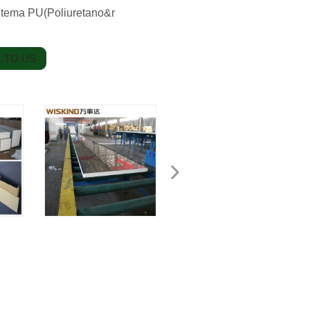
l tema PU(Poliuretano&r
 TO US