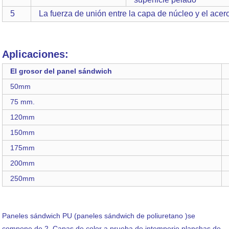
5
La fuerza de unión entre la capa de núcleo y el acer
Aplicaciones:
El grosor del panel sándwich
50mm
75 mm.
120mm
150mm
175mm
200mm
250mm
Paneles sándwich PU (paneles sándwich de poliuretano )se
compone de 2 Capas de color a prueba de intemperie planchas de