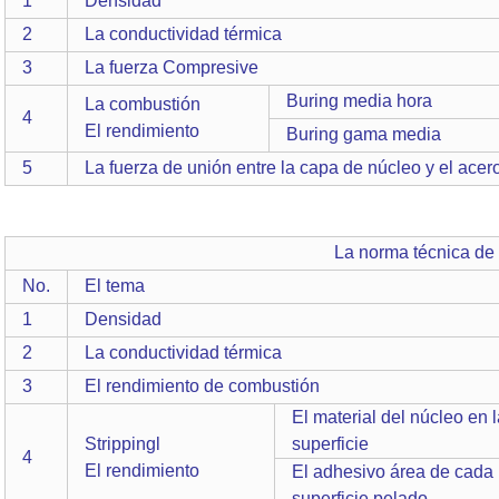
1
Densidad
2
La conductividad térmica
3
La fuerza Compresive
Buring media hora
La combustión
4
El rendimiento
Buring gama media
5
La fuerza de unión entre la capa de núcleo y el acer
La norma técnica de panel 
No.
El tema
1
Densidad
2
La conductividad térmica
3
El rendimiento de combustión
El material del núcleo en 
Strippingl
superficie
4
El rendimiento
El adhesivo área de cada
superficie pelado