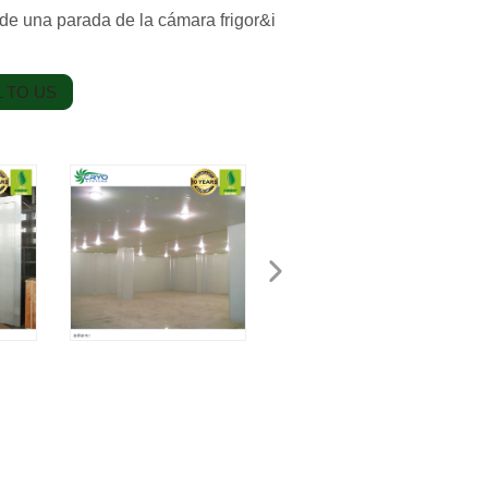
e una parada de la cámara frigor&i
 TO US