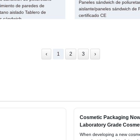
Paneles sándwich de poliureta
imiento de paredes de
aislante/paneles sándwich de 
etano aislado Tablero de
certificado CE
s sándwich
‹
1
2
3
›
Cosmetic Packaging Now
Laboratory Grade Cosmet
When developing a new cosmeti