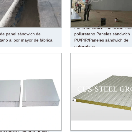
Panel sándwich con aislamient
 de panel sándwich de
poliuretano Paneles sándwich
etano al por mayor de fábrica
PU/PIR/Paneles sándwich de
poliuretano
s sándwich de poliuretano