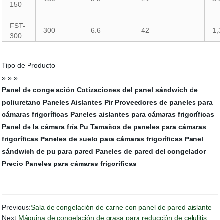
150
FST-
300
6.6
42
1,
300
Tipo de Producto
» » »
Panel de congelación
Cotizaciones del panel sándwich de
poliuretano
Paneles Aislantes Pir
Proveedores de paneles para
cámaras frigoríficas
Paneles aislantes para cámaras frigoríficas
Panel de la cámara fría Pu
Tamaños de paneles para cámaras
frigoríficas
Paneles de suelo para cámaras frigoríficas
Panel
sándwich de pu para pared
Paneles de pared del congelador
Precio
Paneles para cámaras frigoríficas
Previous:
Sala de congelación de carne con panel de pared aislante
Next:
Máquina de congelación de grasa para reducción de celulitis