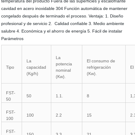
temperatura del producto Fuera de las superficies y escalofriante
cavidad en acero inoxidable 304 Función automática de mantener
congelado después de terminado el proceso. Ventaja: 1. Diseño
profesional y de servicio 2. Calidad confiable 3. Medio ambiente
salubre 4. Económica y el ahorro de energía 5. Fácil de instalar
Parámetros
La
La
El consumo de
potencia
Tipo
capacidad
refrigeración
El
nominal
(Kg/h)
(Kw).
(Kw).
FST-
50
1.1.
8
1,
50
FST-
100
2.2
15
2.
100
FST-
150
3.3
21
3.