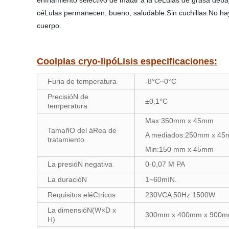
enfriamiento selectivo de matar a la céLulas de grasa debaj
céLulas permanecen, bueno, saludable.Sin cuchillas.No hay
cuerpo.
Coolplas cryo-lipóLisis especificaciones:
Furia de temperatura
-8°C~0°C
PrecisióN de
±0,1°C
temperatura
Max:350mm x 45mm
TamañO del áRea de
A mediados:250mm x 4
tratamiento
Min:150 mm x 45mm
La presióN negativa
0-0,07 M PA
La duracióN
1~60míN.
Requisitos eléCtricos
230VCA 50Hz 1500W
La dimensióN(W×D x
300mm x 400mm x 900
H)