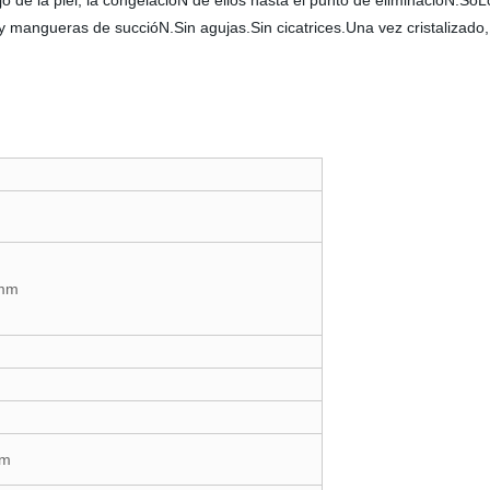
o de la piel, la congelacióN de ellos hasta el punto de eliminacióN.Só
 mangueras de succióN.Sin agujas.Sin cicatrices.Una vez cristalizado,
5mm
mm