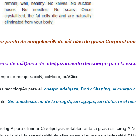
or punto de congelacióN de céLulas de grasa Corporal crio
ema de máQuina de adelgazamiento del cuerpo para la escul
l tiempo de recuperacióN, cóModo, práCtico.
as tecnologíAs para el
cuerpo adelgaza, Body Shaping, el cuerpo co
nto.
Sin anestesia, no de la cirugíA, sin agujas, sin dolor, ni el 
ogíA para eliminar Cryolipolysis notablemente la grasa sin cirugíA No