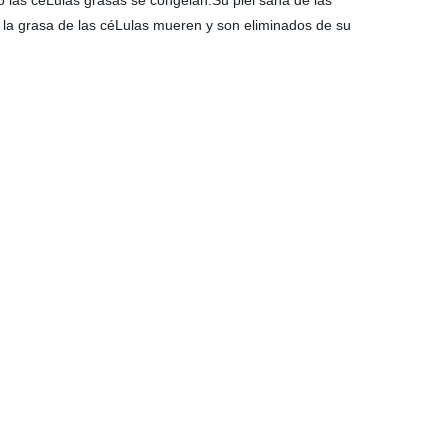
Lo las céLulas grasas se congelan.Su piel sana de las
 la grasa de las céLulas mueren y son eliminados de su