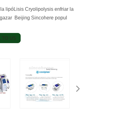
lipóLisis Cryolipolysis enfriar la
lgazar Beijing Sincohere popul
 TO US