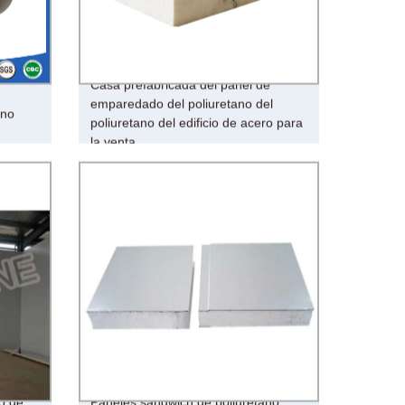
Casa prefabricada del panel de
emparedado del poliuretano del
ano
poliuretano del edificio de acero para
la venta
o de
Paneles sándwich de poliuretano