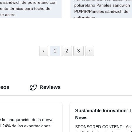
s sándwich de poliuretano con
poliuretano Paneles sándwich
iento térmico para techo de
PU/PIR/Paneles sándwich de
de acero
poliuretano
‹
1
2
3
›
deos
Reviews
Sustainable Innovation: T
News
e la inauguración de la nueva
El 24% de las exportaciones
SPONSORED CONTENT - As a co