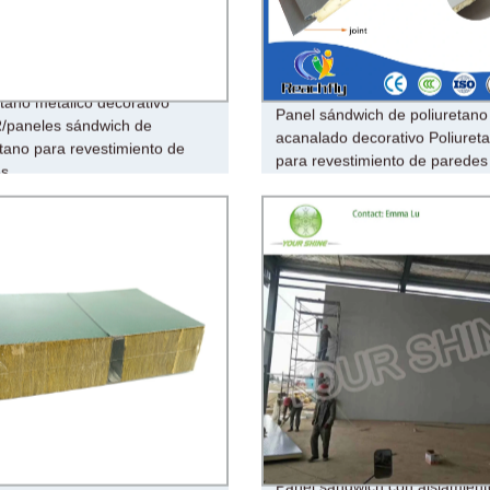
etano metálico decorativo
Panel sándwich de poliuretano
/paneles sándwich de
acanalado decorativo Poliuret
etano para revestimiento de
para revestimiento de paredes
es
Panel sándwich con aislamient