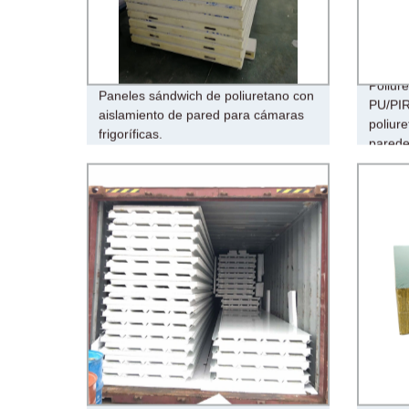
Poliur
Paneles sándwich de poliuretano con
PU/PIR
aislamiento de pared para cámaras
poliur
frigoríficas.
pared