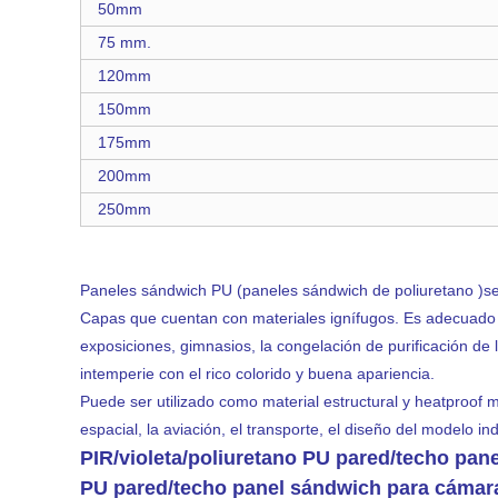
50mm
75 mm.
120mm
150mm
175mm
200mm
250mm
Paneles sándwich PU (paneles sándwich de poliuretano )se
Capas que cuentan con materiales ignífugos. Es adecuado pa
exposiciones, gimnasios, la congelación de purificación de 
intemperie con el rico colorido y buena apariencia.
Puede ser utilizado como material estructural y heatproof mate
espacial, la aviación, el transporte, el diseño del modelo in
PIR/violeta/poliuretano PU pared/techo pa
PU pared/techo panel sándwich para cámara