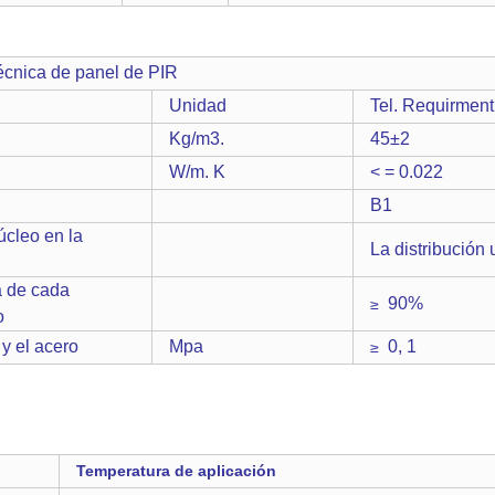
nel de PIR
Unidad
Tel. Requirment
Kg/m3.
45±2
W/m. K
< = 0.022
B1
úcleo en la
La distribución
a de cada
90%
≥
o
 y el acero
Mpa
0, 1
≥
Temperatura de aplicación