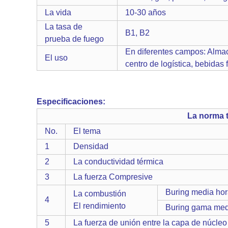
La vida
10-30 años
La tasa de
B1, B2
prueba de fuego
En diferentes campos: Almac
El uso
centro de logística, bebidas
Especificaciones:
La norma t
No.
El tema
1
Densidad
2
La conductividad térmica
3
La fuerza Compresive
Buring media ho
La combustión
4
El rendimiento
Buring gama med
5
La fuerza de unión entre la capa de núcleo