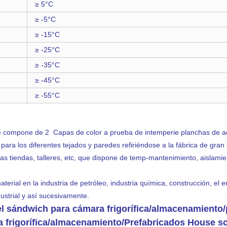
≥ 5°C
≥ -5°C
≥ -15°C
≥ -25°C
≥ -35°C
≥ -45°C
≥ -55°C
 compone de 2 Capas de color a prueba de intemperie planchas de ac
ra los diferentes tejados y paredes refiriéndose a la fábrica de gran
las tiendas, talleres, etc, que dispone de temp-mantenimiento, aislamie
rial en la industria de petróleo, industria química, construcción, el emba
dustrial y así sucesivamente.
nel sándwich para cámara frigorífica/almacenamiento
 frigorífica/almacenamiento/Prefabricados House 