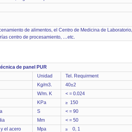
enamiento de alimentos, el Centro de Medicina de Laboratorio, 
 frías centro de procesamiento, …etc.
écnica de panel PUR
Unidad
Tel. Requirment
Kg/m3.
40±2
W/m. K
< = 0.024
KPa
150
≥
ra
S
< = 90
ia
Mm
< = 50
 y el acero
Mpa
0, 1
≥