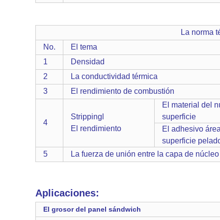
La norma técnica de pa
No.
El tema
1
Densidad
2
La conductividad térmica
3
El rendimiento de combustión
El material del n
Strippingl
superficie
4
El rendimiento
El adhesivo áre
superficie pelad
5
La fuerza de unión entre la capa de núcleo
Aplicaciones:
El grosor del panel sándwich