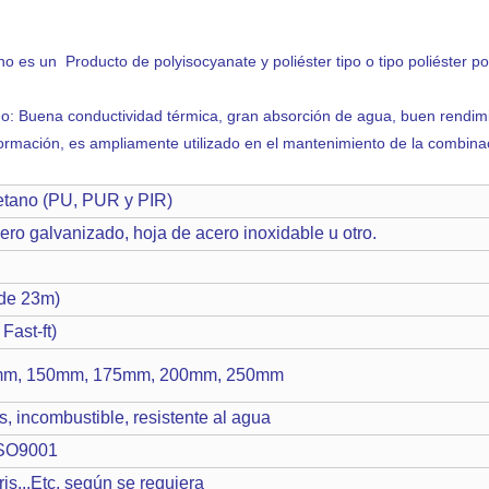
ano es un Producto de polyisocyanate y poliéster tipo o tipo poliéster 
no: Buena conductividad térmica, gran absorción de agua, buen rendimi
deformación, es ampliamente utilizado en el mantenimiento de la combina
etano (PU, PUR y PIR)
cero galvanizado, hoja de acero inoxidable u otro.
 de 23m)
ast-ft)
mm, 150mm, 175mm, 200mm, 250mm
s, incombustible, resistente al agua
ISO9001
ris...Etc, según se requiera