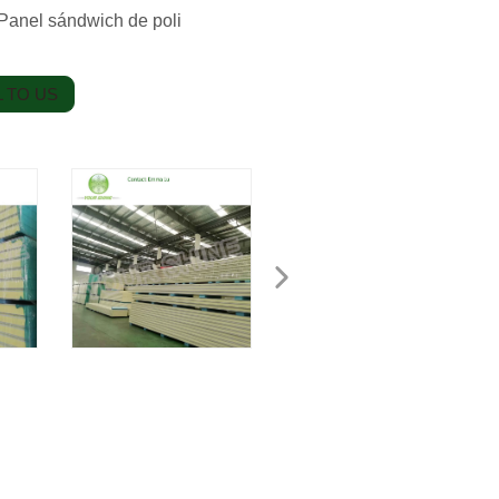
 Panel sándwich de poli
 TO US