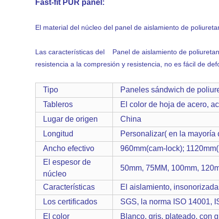
Fast-fit PUR panel:
El material del núcleo del panel de aislamiento de poliuret
Las características del Panel de aislamiento de poliureta
resistencia a la compresión y resistencia, no es fácil de 
Tipo
Paneles sándwich de poliur
Tableros
El color de hoja de acero, a
Lugar de origen
China
Longitud
Personalizar( en la mayoría
Ancho efectivo
960mm(cam-lock); 1120mm( F
El espesor de
50mm, 75MM, 100mm, 120
núcleo
Características
El aislamiento, insonorizada
Los certificados
SGS, la norma ISO 14001, 
El color
Blanco, gris, plateado, con g