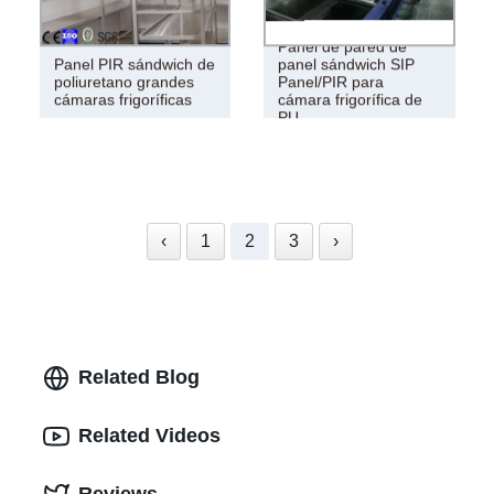
Panel de pared de
Panel PIR sándwich de
panel sándwich SIP
poliuretano grandes
Panel/PIR para
cámaras frigoríficas
cámara frigorífica de
PU
‹
1
2
3
›
Related Blog
Related Videos