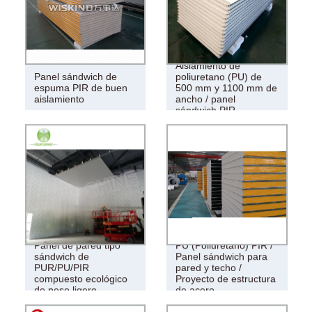
Aislamiento de
Panel sándwich de
poliuretano (PU) de
espuma PIR de buen
500 mm y 1100 mm de
aislamiento
ancho / panel
sándwich PIR
Panel de pared tipo
PU (Poliuretano) PIR /
sándwich de
Panel sándwich para
PUR/PU/PIR
pared y techo /
compuesto ecológico
Proyecto de estructura
de peso ligero
de acero