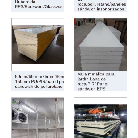
Ruberoida
roca/poliuretano/paneles
EPS/Rockwool/Glasswool/PU/PIR
sándwich insonorizados
de lana de vidrio
Valla metálica para
50mm/60mm/75mm/80mm/100mm/
jardín Lana de
150mm PU/PIR/pared panel
roca/PIR/ Panel
sándwich de poliuretano
sándwich EPS